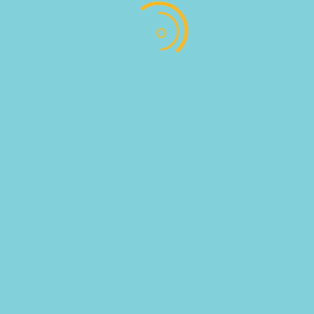
SKU:
710025
Category:
ΤΡΟΦΙΜΑ ΣΥΝΤΗΡΗΣΗΣ
Follow
Follow
Address : Αντωνίου Παντέλογλου, Μαρμαρωτό,
Κως, Τ.Κ. 85300
EMAIL US : info@pregusto.gr
Designed by bestIdeas © All Rights Reserved