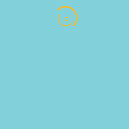
SKU:
713080
Categories:
ΝΤΕΛΙΚΑΝΤΕΣΕΝ
,
ΤΡΟΦΙΜΑ ΕΚΤΟΣ ΨΥΓΕIOY
Follow
Follow
Address : Αντωνίου Παντέλογλου, Μαρμαρωτό,
Κως, Τ.Κ. 85300
EMAIL US : info@pregusto.gr
Designed by bestIdeas © All Rights Reserved