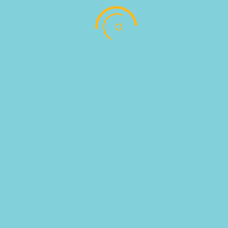
SKU:
712037
Categories:
ΤΡΟΦΙΜΑ
ΣΥΝΤΗΡΗΣΗΣ
,
ΤΥΡΙΑ
Follow
Follow
Address : Αντωνίου Παντέλογλου, Μαρμαρωτό,
Κως, Τ.Κ. 85300
EMAIL US : info@pregusto.gr
Designed by bestIdeas © All Rights Reserved