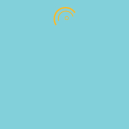
ουσίαση Εταιρείας
Επικοινωνία
τό, Κως, Τ.Κ. 85300
EMAIL US : 
DESIGNED BY BESTIDEAS © ALL RIGHTS RESERVED