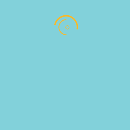
ΣΠΕΚ ΑΛΠΕΩΝ Π.Ο.Π.
VILLANI – SPECK DELLE ALPI
I.G.P. VILLANI 2.5ΚG
SKU:
711013
Categories:
ΑΛΛΑΝΤΙΚΑ
,
ΤΡΟΦΙΜΑ
ΣΥΝΤΗΡΗΣΗΣ
Follow
Follow
Address : Αντωνίου Παντέλογλου, Μαρμαρωτό,
Κως, Τ.Κ. 85300